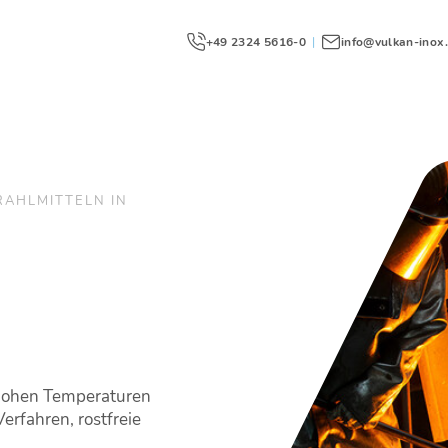
+49 2324 5616-0
|
info@vulkan-inox
RAHLMITTELN IN
r hohen Temperaturen
rfahren, rostfreie