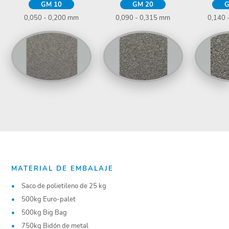
GM 10
GM 20
G
0,050 - 0,200 mm
0,090 - 0,315 mm
0,140 
MATERIAL DE EMBALAJE
Saco de polietileno de 25 kg
500kg Euro-palet
500kg Big Bag
750kg Bidón de metal