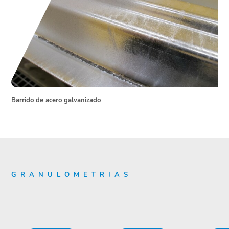
Barrido de acero galvanizado
G R A N U L O M E T R I A S