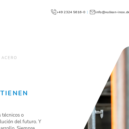
+49 2324 5616-0
|
info@vulkan-inox.d
E ACERO
TIENEN
 técnicos o
ución del futuro. Y
arrollo. Siempre