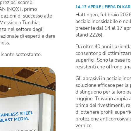
preziosi scambi
14-17 APRILE | FIERA DI KA
KAN INOX il primo
Hattingen, febbraio 2026
pazioni di successo alle
acciaio inossidabile e nel
, Messico o Turchia,
presente dal 14 al 17 apr
za nel settore degli
stand 2226).
nazionale di esperti e dare
ness.
Da oltre 40 anni l'azienda
consentono di ottimizzare
lsante sottostante.
superfici. Sono la base f
resistenti che offrono un
Gli abrasivi in acciaio ino
soluzione efficace per la 
distinguono per la loro pa
ruggine. Trovano ampia a
prima dei rivestimenti, r
di ottenere profili superf
protezione anticorrosiv
vernice.