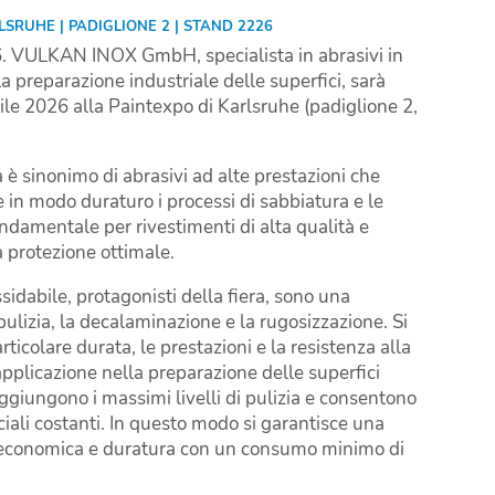
RLSRUHE | PADIGLIONE 2 | STAND 2226
. VULKAN INOX GmbH, specialista in abrasivi in
la preparazione industriale delle superfici, sarà
ile 2026 alla Paintexpo di Karlsruhe (padiglione 2,
 è sinonimo di abrasivi ad alte prestazioni che
 in modo duraturo i processi di sabbiatura e le
ondamentale per rivestimenti di alta qualità e
a protezione ottimale.
ssidabile, protagonisti della fiera, sono una
pulizia, la decalaminazione e la rugosizzazione. Si
rticolare durata, le prestazioni e la resistenza alla
pplicazione nella preparazione delle superfici
aggiungono i massimi livelli di pulizia e consentono
iciali costanti. In questo modo si garantisce una
a economica e duratura con un consumo minimo di