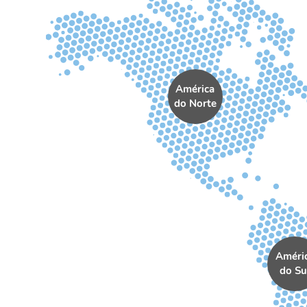
América
do Norte
Améri
do Su