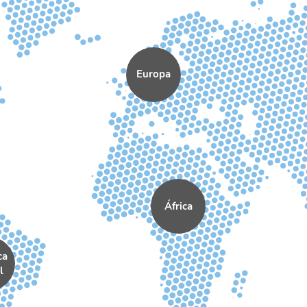
Europa
África
ca
l