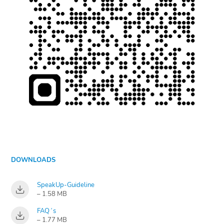
DOWNLOADS
SpeakUp-Guideline
– 1.58 MB
FAQ´s
– 1.77 MB